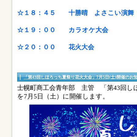
☆１８：４５ 十勝晴 よさこい演舞
☆１９：００ カラオケ大会
☆２０：００ 花火大会
「第43回しほろっち夏祭り花火大会」7月5日(土)開催のお
士幌町商工会青年部 主管 「第43回し
を7月5日（土）に開催します。