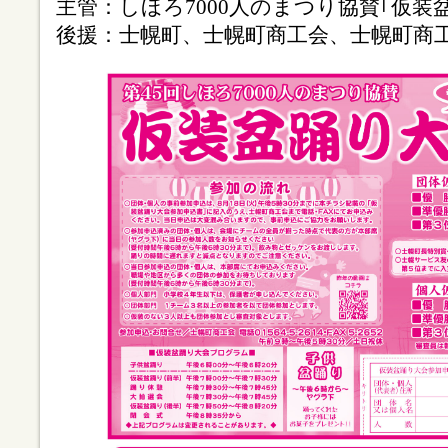
主管：しほろ7000人のまつり協賛｢仮装
後援：士幌町、士幌町商工会、士幌町商工