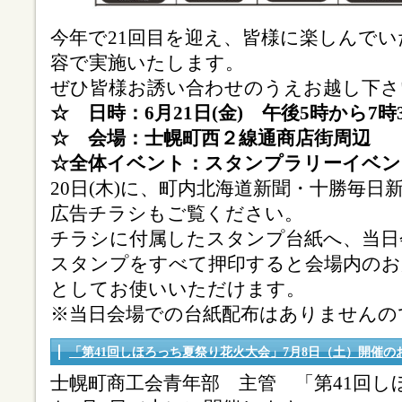
今年で21回目を迎え、皆様に楽しんで
容で実施いたします。
ぜひ皆様お誘い合わせのうえお越し下さ
☆ 日時：6月21日(金) 午後5時から7時
☆ 会場：士幌町西２線通商店街周辺 
☆全体イベント：スタンプラリーイベン
20日(木)に、町内北海道新聞・十勝毎
広告チラシもご覧ください。
チラシに付属したスタンプ台紙へ、当日
スタンプをすべて押印すると会場内のお店
としてお使いいただけます。
※当日会場での台紙配布はありませんの
「第41回しほろっち夏祭り花火大会」7月8日（土）開催の
士幌町商工会青年部 主管 「第41回し