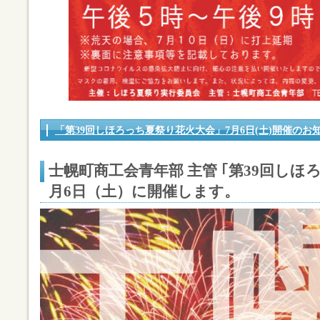
「第39回しほろっち夏祭り花火大会」7月6日(土)開催のお
士幌町商工会青年部 主管
｢第39回しほ
月6日（土）に
開催します。