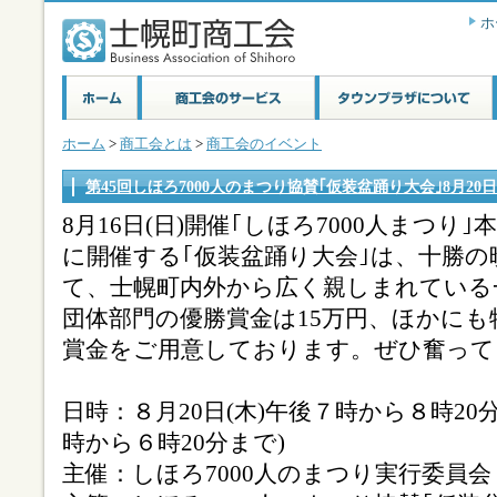
ホ
ホーム
>
商工会とは
>
商工会のイベント
第45回しほろ7000人のまつり協賛｢仮装盆踊り大会｣8月20
8月16日(日)開催｢しほろ7000人まつり｣
に開催する｢仮装盆踊り大会｣は、十勝
て、士幌町内外から広く親しまれている
団体部門の優勝賞金は15万円、ほかに
賞金をご用意しております。ぜひ奮って
日時：８月20日(木)午後７時から８時2
時から６時20分まで)
主催：しほろ7000人のまつり実行委員会